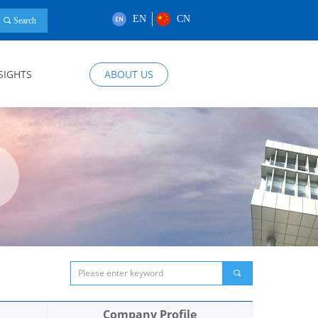
EN
CN
끠
Search
SIGHTS
ABOUT US
끠
Company Profile